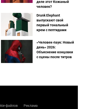
деле этот Кожаный
человек?
Drunk Elephant
выпускают свой
первый тональный
крем с пептидами
«Человек-паук: Новый
день» 2026:
Объяснение концовки
с сцены после титров
kie-файлов
Реклама