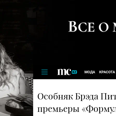
МОДА
КРАСОТА
Особняк Брэда Пит
премьеры «Форму