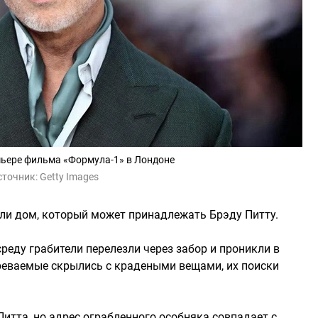
мьере фильма «Формула-1» в Лондоне
сточник:
Getty Images
или дом, который может принадлежать Брэду Питту.
реду грабители перелезли через забор и проникли в
зреваемые скрылись с крадеными вещами, их поиски
Питта, но адрес ограбленного особняка совпадает с