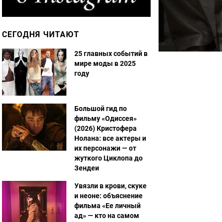
СЕГОДНЯ ЧИТАЮТ
25 главных событий в
мире моды в 2025
году
Большой гид по
фильму «Одиссея»
(2026) Кристофера
Нолана: все актеры и
их персонажи — от
жуткого Циклопа до
Зендеи
Увязли в крови, скуке
и неоне: объяснение
фильма «Ее личный
ад» — кто на самом