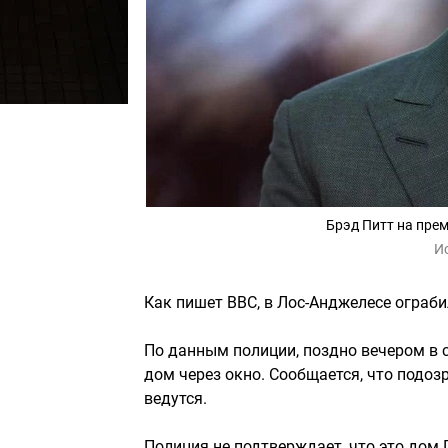
Брэд Питт на пре
И
Как пишет BBC, в Лос-Анджелесе ограб
По данным полиции, поздно вечером в с
дом через окно. Сообщается, что подо
ведутся.
Полиция не подтверждает, что это дом 