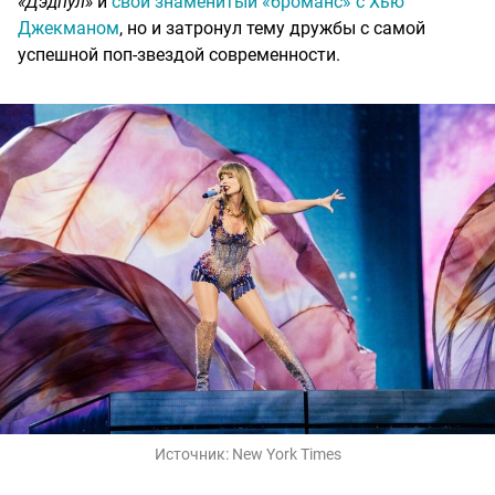
«Дэдпул»
и
свой знаменитый «броманс» с Хью
Джекманом
, но и затронул тему дружбы с самой
успешной поп-звездой современности.
Источник:
New York Times