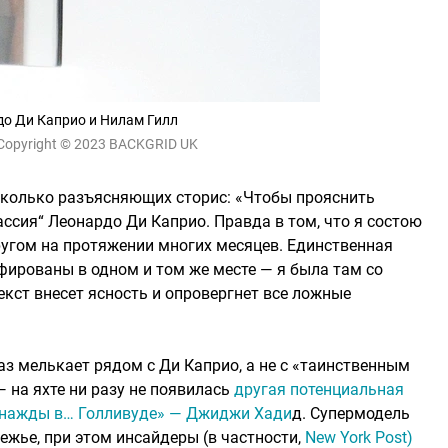
о Ди Каприо и Нилам Гилл
Copyright © 2023 BACKGRID UK
сколько разъясняющих сторис: «Чтобы прояснить
ассия“ Леонардо Ди Каприо. Правда в том, что я состою
ругом на протяжении многих месяцев. Единственная
фированы в одном и том же месте — я была там со
екст внесет ясность и опровергнет все ложные
з мелькает рядом с Ди Каприо, а не с «таинственным
 на яхте ни разу не появилась
другая потенциальная
днажды в… Голливуде» — Джиджи Хади
д. Супермодель
ежье, при этом инсайдеры (в частности,
New York Post)