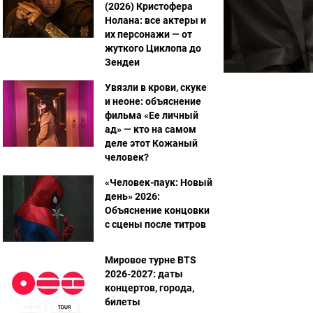
(2026) Кристофера
Нолана: все актеры и
их персонажи — от
жуткого Циклопа до
Зендеи
Увязли в крови, скуке
и неоне: объяснение
фильма «Ее личный
ад» — кто на самом
деле этот Кожаный
человек?
«Человек-паук: Новый
день» 2026:
Объяснение концовки
с сцены после титров
Мировое турне BTS
2026-2027: даты
концертов, города,
билеты