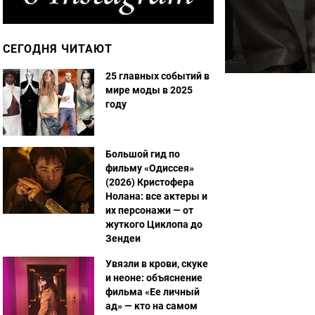
СЕГОДНЯ ЧИТАЮТ
25 главных событий в
мире моды в 2025
году
Большой гид по
фильму «Одиссея»
(2026) Кристофера
Нолана: все актеры и
их персонажи — от
жуткого Циклопа до
Зендеи
Увязли в крови, скуке
и неоне: объяснение
фильма «Ее личный
ад» — кто на самом