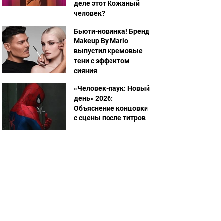
деле этот Кожаный
человек?
Бьюти-новинка! Бренд
Makeup By Mario
выпустил кремовые
тени с эффектом
сияния
«Человек-паук: Новый
день» 2026:
Объяснение концовки
с сцены после титров