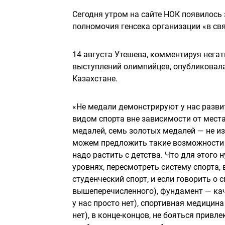
Сегодня утром на сайте НОК появилось 
полномочия генсека организации «в свя
14 августа Утешева, комментируя нега
выступлений олимпийцев, опубликовала 
Казахстане.
«Не медали демонстрируют у нас разви
видом спорта вне зависимости от мест
медалей, cемь золотых медалей — не из
можем предложить такие возможности д
надо растить с детства. Что для этого
уровнях, пересмотреть систему спорта,
студенческий спорт, и если говорить о
вышеперечисленного), фундамент — кач
у нас просто нет), спортивная медицин
нет), в конце-концов, не бояться прив