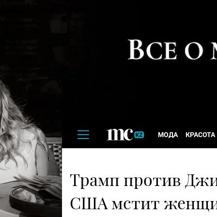
МОДА
КРАСОТА
Трамп против Джи
США мстит женщин