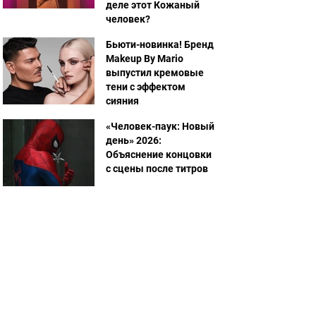
деле этот Кожаный
человек?
Бьюти-новинка! Бренд
Makeup By Mario
выпустил кремовые
тени с эффектом
сияния
«Человек-паук: Новый
день» 2026:
Объяснение концовки
с сцены после титров