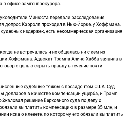
а в офисе замгенпрокурора.
руководители Минюста передали расследование
я допрос Кэрролл проходил в Нью-Йорке, у Хоффмана,
ть судебных издержек, есть некоммерческая организация
огда не встречалась и не общалась ни с кем из
ции Хоффмана. Адвокат Трампа Алина Хабба заявила в
 сговор с целью скрыть правду в течение почти
очисленные судебные тяжбы с президентом США. Суд
 долларов в качестве компенсации ущерба, и Трамп
обжаловал решение Верховного суда по делу о
 обязали выплатить компенсацию в размере $5 млн, и
нии иска о клевете, по которому его обязали выплатить