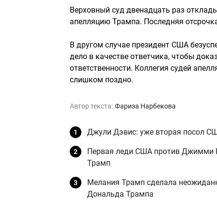
Верховный суд двенадцать раз отклады
апелляцию Трампа. Последняя отсрочка
В другом случае президент США безусп
дело в качестве ответчика, чтобы док
ответственности. Коллегия судей апелл
слишком поздно.
Автор текста:
Фариза Нарбекова
Джули Дэвис: уже вторая посол СШ
Первая леди США против Джимми К
Трамп
Мелания Трамп сделала неожиданн
Дональда Трампа