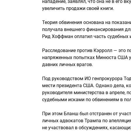
нападение, заявлял, что она не в его вк
увеличить продажи своей книги.
Теория обвинения основана на показания
получала внешнего финансирования для
Рид Хоффман оплатил часть судебных и
Расследование против Кэрролл — это 
напряженных попытках Минюста США уд
давних личных врагов.
Под руководством ИО генпрокурора То
мести президента США. Однако дела, к
руководителя министерства в апреле, по
судебными исками по обвинениям в по
При этом Бланш был отстранен от участ
личных адвокатов Трампа по апелляци
не участвовал в обсуждениях, касающи