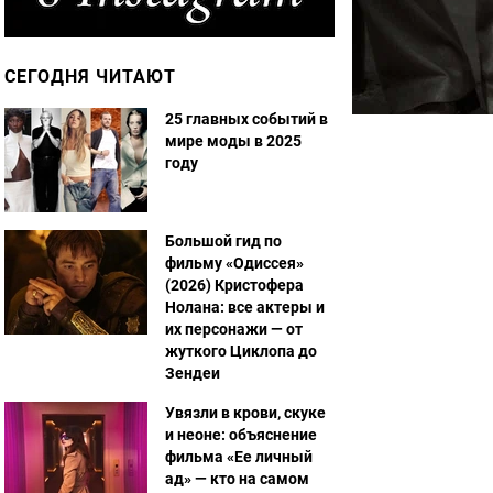
СЕГОДНЯ ЧИТАЮТ
25 главных событий в
мире моды в 2025
году
Большой гид по
фильму «Одиссея»
(2026) Кристофера
Нолана: все актеры и
их персонажи — от
жуткого Циклопа до
Зендеи
Увязли в крови, скуке
и неоне: объяснение
фильма «Ее личный
ад» — кто на самом