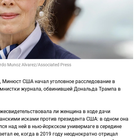
rdo Munoz Alvarez/Associated Press
, Минюст США начал уголовное расследование в
мнистки журнала, обвинившей Дональда Трампа в
лжесвидетельствовала ли женщина в ходе дачи
данскими исками против президента США: в одном она
лся над ней в нью-йоркском универмаге в середине
еветал ее, когда в 2019 году неоднократно отрицал