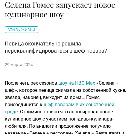
Селена Гомес запускает новое
кулинарное шоу
СТИЛЬ ЖИЗНИ
Певица окончательно решила
переквалифицироваться в шеф-повара?
29 марта 2024
После четырех сезонов
шоу на HBO Max
«Селена +
шеф», которое певица снимала на собственной кухне,
звезда, наконец, выходит из дома… Гомес
присоединится к
шеф-поварам в их собственной
среде
. Стриминг только что анонсировал новое
кулинарное шоу с участием поп-дивы-кулинара-
любителя. По аналогии продолжение получило
название «Селена + ресторан» (Selena + Restaurant) и