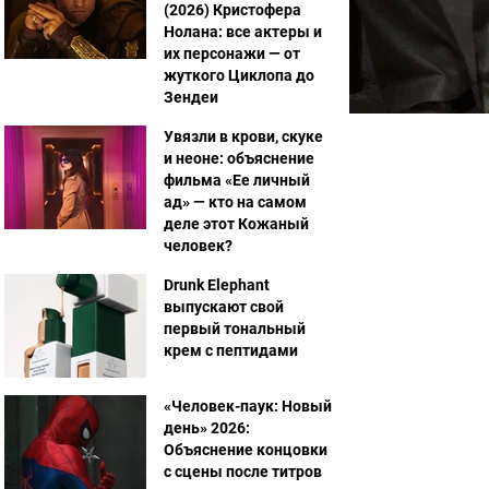
(2026) Кристофера
Нолана: все актеры и
их персонажи — от
жуткого Циклопа до
Зендеи
Увязли в крови, скуке
и неоне: объяснение
фильма «Ее личный
ад» — кто на самом
деле этот Кожаный
человек?
Drunk Elephant
выпускают свой
первый тональный
крем с пептидами
«Человек-паук: Новый
день» 2026:
Объяснение концовки
с сцены после титров