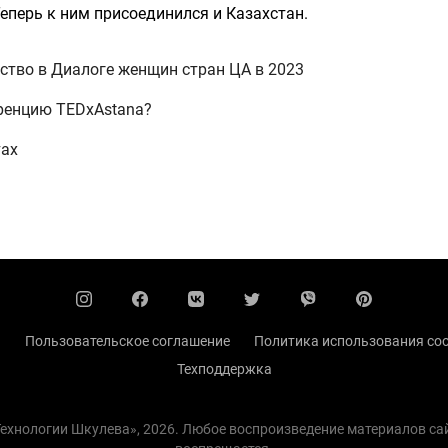
еперь к ним присоединился и Казахстан.
ство в Диалоге женщин стран ЦА в 2023
ренцию TEDxAstana?
тах
ы
Пользовательское соглашение
Политика использования coo
Техподдержка
 Технологии Шкулева», 2026. Любое воспроизведение материалов с