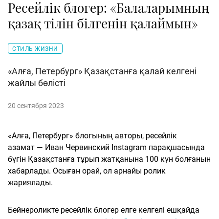
Ресейлік блогер: «Балаларымның
қазақ тілін білгенін қалаймын»
СТИЛЬ ЖИЗНИ
«Алға, Петербург» Қазақстанға қалай келгені
жайлы бөлісті
20 сентября 2023
«Алға, Петербург» блогының авторы, ресейлік
азамат — Иван Червинский Instagram парақшасында
бүгін Қазақстанға тұрып жатқанына 100 күн болғанын
хабарлады. Осыған орай, ол арнайы ролик
жариялады.
Бейнероликте ресейлік блогер елге келгелі ешқайда