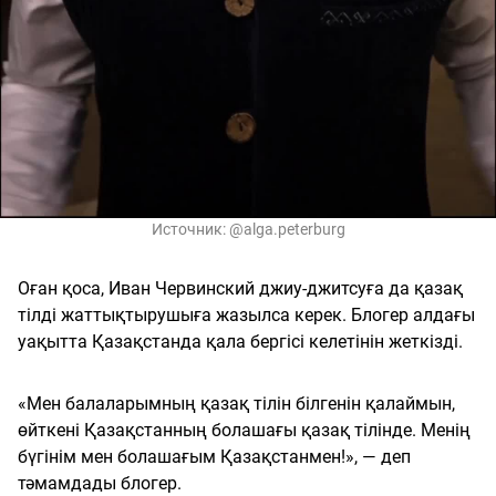
Источник:
@alga.peterburg
Оған қоса, Иван Червинский джиу-джитсуға да қазақ
тілді жаттықтырушыға жазылса керек. Блогер алдағы
уақытта Қазақстанда қала бергісі келетінін жеткізді.
«Мен балаларымның қазақ тілін білгенін қалаймын,
өйткені Қазақстанның болашағы қазақ тілінде. Менің
бүгінім мен болашағым Қазақстанмен!», — деп
тәмамдады блогер.