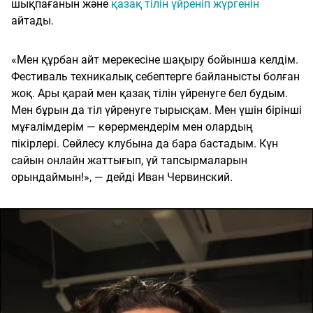
шықпағанын және
қазақ тілін үйреніп жүргенін
айтады.
«Мен құрбан айт мерекесіне шақыру бойынша келдім.
Фестиваль техникалық себептерге байланысты болған
жоқ. Ары қарай мен қазақ тілін үйренуге бел будым.
Мен бұрын да тіл үйренуге тырысқам. Мен үшін бірінші
мұғалімдерім — көрермендерім мен олардың
пікірлері. Сөйлесу клубына да бара бастадым. Күн
сайын онлайн жаттығып, үй тапсырмаларын
орындаймын!», — дейді Иван Червинский.