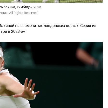
Рыбакина, Уимблдон-2023
чник:
All Rights Reserved
бакиной на знаменитых лондонских кортах. Серия из
три в 2023-ем.