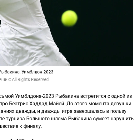
Рыбакина, Уимблдон-2023
чник:
All Rights Reserved
осьмой Уимблдона-2023 Рыбакина встретится с одной из
 про Беатрис Хаддад-Майей. До этого момента девушки
аниях дважды, и дважды игра завершалась в пользу
апе турнира Большого шлема Рыбакина сумеет нарушить
шествие к финалу.