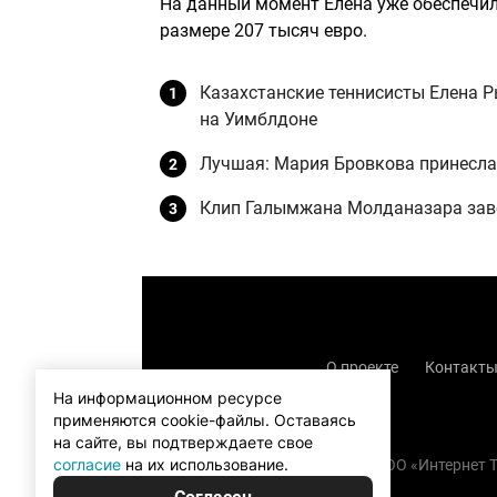
На данный момент Елена уже обеспечила
размере 207 тысяч евро.
Казахстанские теннисисты Елена 
на Уимблдоне
Лучшая: Мария Бровкова принесла
Клип Галымжана Молданазара заво
О проекте
Контакт
На информационном ресурсе
применяются cookie-файлы.
Оставаясь
на сайте, вы подтверждаете свое
согласие
на их использование.
Copyright (с) TOO «Интернет