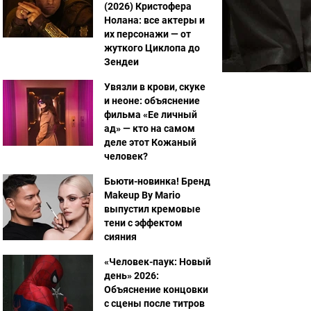
(2026) Кристофера
Нолана: все актеры и
их персонажи — от
жуткого Циклопа до
Зендеи
Увязли в крови, скуке
и неоне: объяснение
фильма «Ее личный
ад» — кто на самом
деле этот Кожаный
человек?
Бьюти-новинка! Бренд
Makeup By Mario
выпустил кремовые
тени с эффектом
сияния
«Человек-паук: Новый
день» 2026:
Объяснение концовки
с сцены после титров