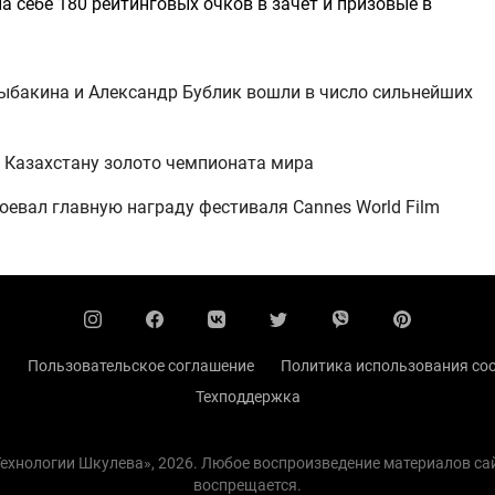
 себе 180 рейтинговых очков в зачет и призовые в
Рыбакина и Александр Бублик вошли в число сильнейших
 Казахстану золото чемпионата мира
евал главную награду фестиваля Cannes World Film
ы
Пользовательское соглашение
Политика использования coo
Техподдержка
 Технологии Шкулева», 2026. Любое воспроизведение материалов с
воспрещается.