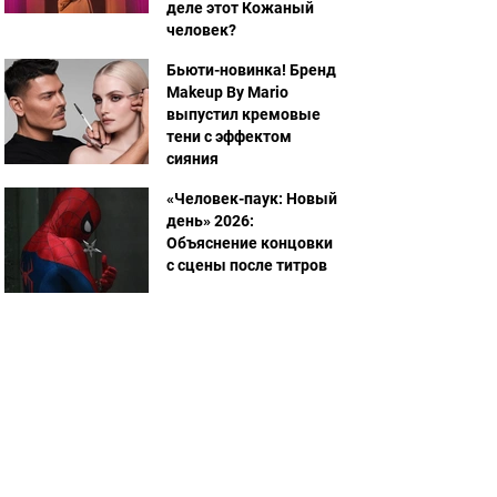
деле этот Кожаный
человек?
Бьюти-новинка! Бренд
Makeup By Mario
выпустил кремовые
тени с эффектом
сияния
«Человек-паук: Новый
день» 2026:
Объяснение концовки
с сцены после титров