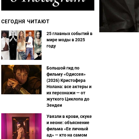
СЕГОДНЯ ЧИТАЮТ
25 главных событий в
мире моды в 2025
году
Большой гид по
фильму «Одиссея»
(2026) Кристофера
Нолана: все актеры и
их персонажи — от
жуткого Циклопа до
Зендеи
Увязли в крови, скуке
и неоне: объяснение
фильма «Ее личный
ад» — кто на самом