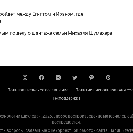
ройдет между Египтом и Ираном, где
е
мым по делу о шантаже семьи Михаэля Шумахера
ы
Пользовательское соглашение
Политика использования coo
Техподдержка
 Технологии Шкулева», 2026. Любое воспроизведение материалов с
воспрещается.
есть вопросы, связанные с некорректной работой сайта, напишите
т