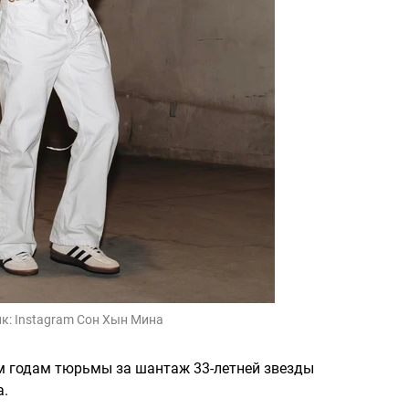
к:
Instagram Сон Хын Мина
м годам тюрьмы за шантаж 33-летней звезды
а.