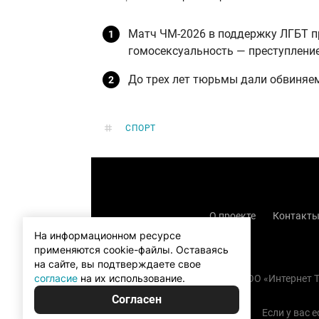
Матч ЧМ-2026 в поддержку ЛГБТ п
гомосексуальность — преступлени
До трех лет тюрьмы дали обвиняе
СПОРТ
О проекте
Контакт
На информационном ресурсе
применяются cookie-файлы.
Оставаясь
на сайте, вы подтверждаете свое
согласие
на их использование.
Copyright (с) TOO «Интернет
Согласен
Если у вас 