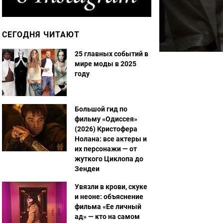
СЕГОДНЯ ЧИТАЮТ
25 главных событий в
мире моды в 2025
году
Большой гид по
фильму «Одиссея»
(2026) Кристофера
Нолана: все актеры и
их персонажи — от
жуткого Циклопа до
Зендеи
Увязли в крови, скуке
и неоне: объяснение
фильма «Ее личный
ад» — кто на самом