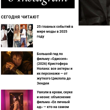
СЕГОДНЯ ЧИТАЮТ
25 главных событий в
мире моды в 2025
году
Большой гид по
фильму «Одиссея»
(2026) Кристофера
Нолана: все актеры и
их персонажи — от
жуткого Циклопа до
Зендеи
Увязли в крови, скуке
и неоне: объяснение
фильма «Ее личный
ад» — кто на самом