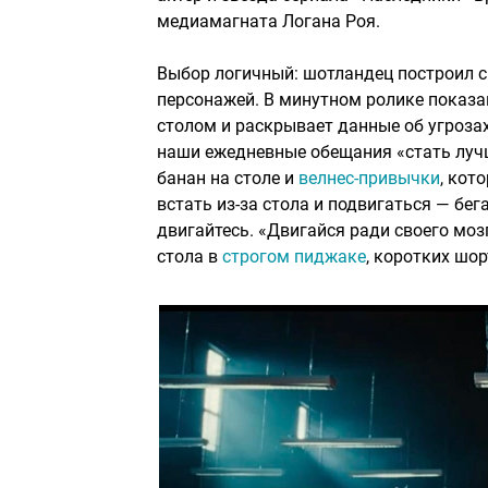
медиамагната Логана Роя.
Выбор логичный: шотландец построил с
персонажей. В минутном ролике показ
столом и раскрывает данные об угроза
наши ежедневные обещания «стать лучш
банан на столе и
велнес-привычки
, кот
встать из-за стола и подвигаться — бега
двигайтесь. «Двигайся ради своего моз
стола в
строгом пиджаке
, коротких шор