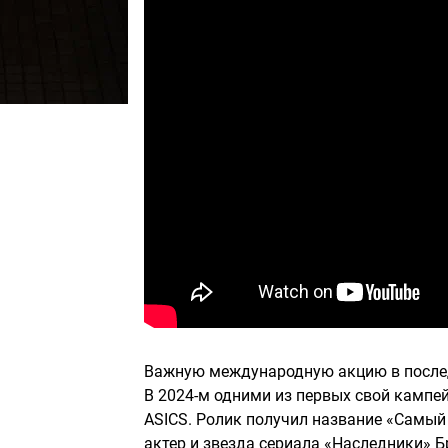
Важную международную акцию в послед
В 2024-м одними из первых свой кампей
ASICS. Ролик получил название «Самый
актер и звезда сериала «Наследники» Б