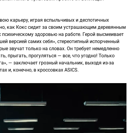
вою карьеру, играя вспыльчивых и деспотичных
ано, как Кокс сидит за своим устрашающим деревянным
х психическому здоровью на работе. Герой высмеивает
ей версией самих себя», стереотипный испорченный
орые звучат только на словах. Он требует немедленно
ть, прыгать, прогуляться — все, что угодно! Только
га», — заключает грозный начальник, выходя из-за
тах и, конечно, в кроссовках ASICS.