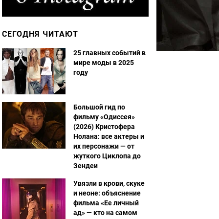
СЕГОДНЯ ЧИТАЮТ
25 главных событий в
мире моды в 2025
году
Большой гид по
фильму «Одиссея»
(2026) Кристофера
Нолана: все актеры и
их персонажи — от
жуткого Циклопа до
Зендеи
Увязли в крови, скуке
и неоне: объяснение
фильма «Ее личный
ад» — кто на самом