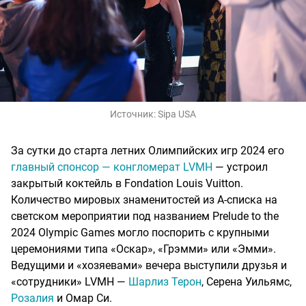
Источник:
Sipa USA
За сутки до старта летних Олимпийских игр 2024 его
главный спонсор — конгломерат LVMH
— устроил
закрытый коктейль в Fondation Louis Vuitton.
Количество мировых знаменитостей из А-списка на
светском мероприятии под названием Prelude to the
2024 Olympic Games могло поспорить с крупными
церемониями типа «Оскар», «Грэмми» или «Эмми».
Ведущими и «хозяевами» вечера выступили друзья и
«сотрудники» LVMH —
Шарлиз Терон
, Серена Уильямс,
Розалия
и Омар Си.