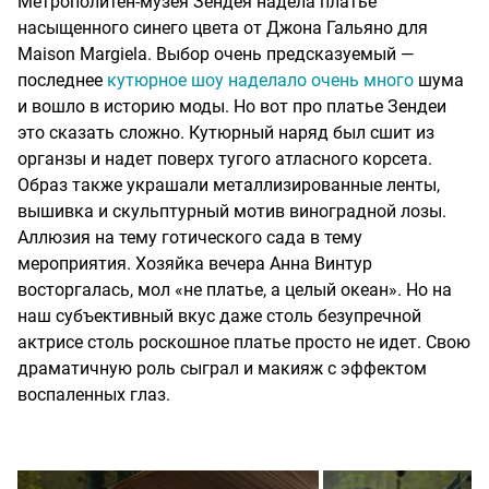
Метрополитен-музея Зендея надела платье
насыщенного синего цвета от Джона Гальяно для
Maison Margiela. Выбор очень предсказуемый —
последнее
кутюрное шоу наделало очень много
шума
и вошло в историю моды. Но вот про платье Зендеи
это сказать сложно. Кутюрный наряд был сшит из
органзы и надет поверх тугого атласного корсета.
Образ также украшали металлизированные ленты,
вышивка и скульптурный мотив виноградной лозы.
Аллюзия на тему готического сада в тему
мероприятия. Хозяйка вечера Анна Винтур
восторгалась, мол «не платье, а целый океан». Но на
наш субъективный вкус даже столь безупречной
актрисе столь роскошное платье просто не идет. Свою
драматичную роль сыграл и макияж с эффектом
воспаленных глаз.