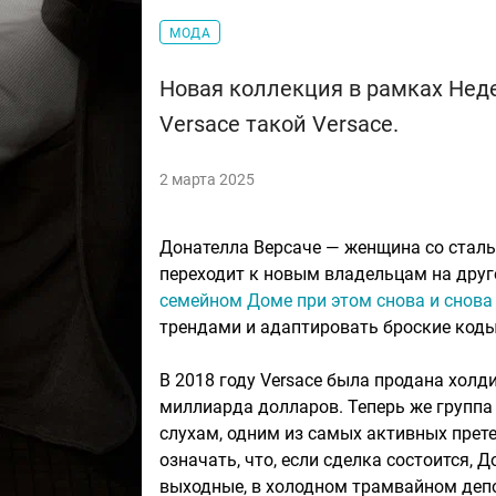
МОДА
Новая коллекция в рамках Нед
Versace такой Versace.
2 марта 2025
Донателла Версаче — женщина со сталь
переходит к новым владельцам на друго
семейном Доме при этом снова и снова
трендами и адаптировать броские коды
В 2018 году Versace была продана холдин
миллиарда долларов. Теперь же группа 
слухам, одним из самых активных прете
означать, что, если сделка состоится, 
выходные, в холодном трамвайном деп