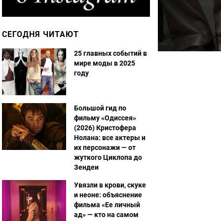
СЕГОДНЯ ЧИТАЮТ
25 главных событий в
мире моды в 2025
году
Большой гид по
фильму «Одиссея»
(2026) Кристофера
Нолана: все актеры и
их персонажи — от
жуткого Циклопа до
Зендеи
Увязли в крови, скуке
и неоне: объяснение
фильма «Ее личный
ад» — кто на самом