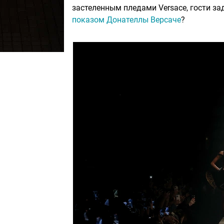
застеленным пледами Versace, гости за
показом Донателлы Версаче
?