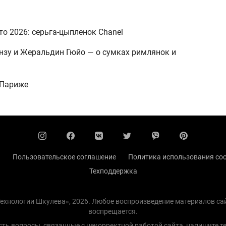
то 2026: серьга-цыпленок Chanel
ранзу и Жеральдин Гюйо — о сумках римлянок и
 Париже
ы
Пользовательское соглашение
Политика использования coo
Техподдержка
 Технологии Шкулева», 2026. Любое воспроизведение материалов с
воспрещается.
есть вопросы, связанные с некорректной работой сайта, напишите
т