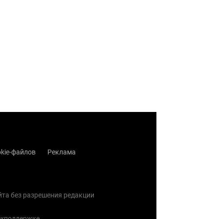
kie-файлов
Реклама
айта без разрешения редакции
ехподдержке