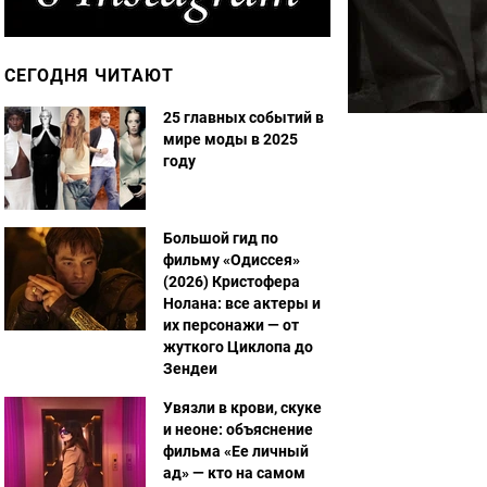
СЕГОДНЯ ЧИТАЮТ
25 главных событий в
мире моды в 2025
году
Большой гид по
фильму «Одиссея»
(2026) Кристофера
Нолана: все актеры и
их персонажи — от
жуткого Циклопа до
Зендеи
Увязли в крови, скуке
и неоне: объяснение
фильма «Ее личный
ад» — кто на самом