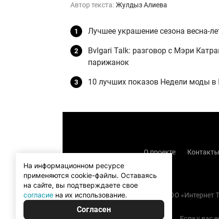
Автор текста:
Жулдыз Алиева
Лучшее украшение сезона весна-ле
Bvlgari Talk: разговор с Мэри Кат
парижанок
10 лучших показов Недели моды в
О проекте
Контакт
На информационном ресурсе
применяются cookie-файлы.
Оставаясь
на сайте, вы подтверждаете свое
согласие
на их использование.
Copyright (с) TOO «Интернет
Согласен
Если у вас 