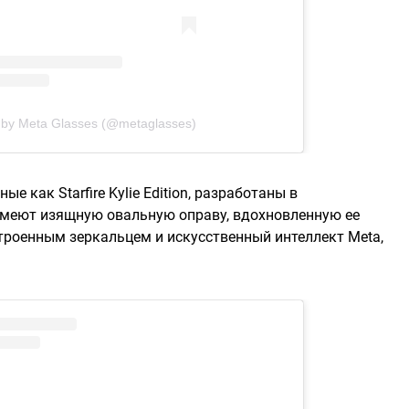
 by Meta Glasses (@metaglasses)
ые как Starfire Kylie Edition, разработаны в
имеют изящную овальную оправу, вдохновленную ее
троенным зеркальцем и искусственный интеллект Meta,