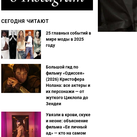
СЕГОДНЯ ЧИТАЮТ
25 главных событий в
мире моды в 2025
году
Большой гид по
фильму «Одиссея»
(2026) Кристофера
Нолана: все актеры и
их персонажи — от
жуткого Циклопа до
Зендеи
Увязли в крови, скуке
и неоне: объяснение
фильма «Ее личный
ад» — кто на самом