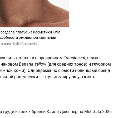
создала платье из косметики Kylie
одробности рекламной кампании
точник:
Kylie Cosmetics
рсальных оттенках: прозрачном
Translucent
, нежно-
банановом
Banana Yellow
(для средних тонов) и глубоком
темной кожи). Одновременно с бьюти-новинками бренд
еальной растушевки — скульптурирующую кисть
 груди и голых бровей Кайли Дженнер на Met Gala 2026