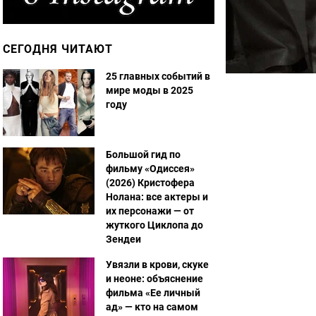
СЕГОДНЯ ЧИТАЮТ
25 главных событий в
мире моды в 2025
году
Большой гид по
фильму «Одиссея»
(2026) Кристофера
Нолана: все актеры и
их персонажи — от
жуткого Циклопа до
Зендеи
Увязли в крови, скуке
и неоне: объяснение
фильма «Ее личный
ад» — кто на самом