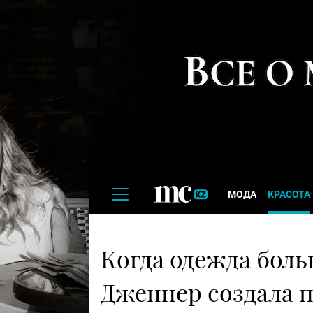
МОДА
КРАСОТА
Когда одежда боль
Дженнер создала п