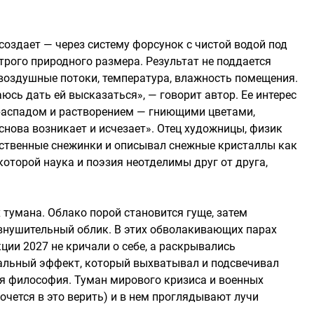
 создает — через систему форсунок с чистой водой под
трого природного размера. Результат не поддается
воздушные потоки, температура, влажность помещения.
юсь дать ей высказаться», — говорит автор. Ее интерес
 распадом и растворением — гниющими цветами,
снова возникает и исчезает». Отец художницы, физик
сственные снежинки и описывал снежные кристаллы как
которой наука и поэзия неотделимы друг от друга,
 тумана. Облако порой становится гуще, затем
 внушительный облик. В этих обволакивающих парах
ции 2027 не кричали о себе, а раскрывались
уальный эффект, который выхватывал и подсвечивал
ая философия. Туман мирового кризиса и военных
очется в это верить) и в нем проглядывают лучи