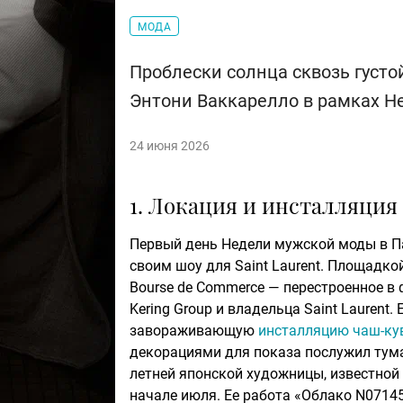
МОДА
Проблески солнца сквозь густ
Энтони Ваккарелло в рамках Н
24 июня 2026
1. Локация и инсталляция
Первый день Недели мужской моды в П
своим шоу для Saint Laurent. Площадко
Bourse de Commerce — перестроенное в
Kering Group и владельца Saint Laurent
завораживающую
инсталляцию чаш-ку
декорациями для показа послужил тума
летней японской художницы, известной 
начале июля. Ее работа «Облако N07145