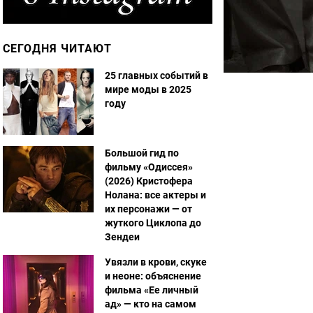
СЕГОДНЯ ЧИТАЮТ
25 главных событий в
мире моды в 2025
году
Большой гид по
фильму «Одиссея»
(2026) Кристофера
Нолана: все актеры и
их персонажи — от
жуткого Циклопа до
Зендеи
Увязли в крови, скуке
и неоне: объяснение
фильма «Ее личный
ад» — кто на самом