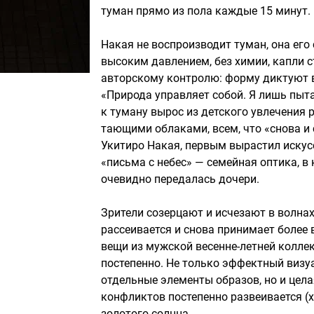
туман прямо из пола каждые 15 минут.
Накая не воспроизводит туман, она его
высоким давлением, без химии, капли с
авторскому контролю: форму диктуют 
«Природа управляет собой. Я лишь пыта
к туману вырос из детского увлечения
тающими облаками, всем, что «снова и 
Укитиро Накая, первым вырастил иску
«письма с небес» — семейная оптика, в 
очевидно передалась дочери.
Зрители созерцают и исчезают в волнах
рассеивается и снова принимает более
вещи из мужской весенне-летней коллек
постепенно. Не только эффектный виз
отдельные элементы образов, но и цел
конфликтов постепенно развеивается (х
золотого солнца.