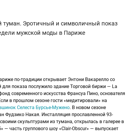
ой туман. Эротичный и символичный показ
едели мужской моды в Париже
ариже по-традиции открывает Энтони Вакарелло со
й для показа послужило здание Торговой биржи — La
 фонд современного искусства Франсуа Пино, основателя
. Если в прошлом сезоне гости «медитировали» на
вшинок Селеста Бурсье-Мужено
. В новом сезоне
н Фудзико Накая. Инсталляция прославленной 93-
своими скульптурами из тумана, открылась в галерее в
» — часть группового шоу «Clair-Obscur» — выпускает