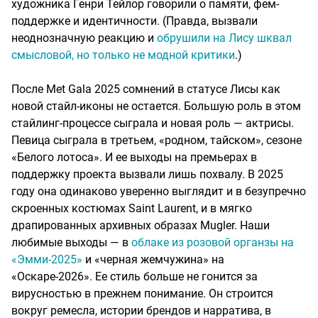
художника Генри Тейлор говорили о памяти, фем-
поддержке и идентичности. (Правда, вызвали
неоднозначную реакцию и
обрушили на Лису шквал
смысловой, но только не модной критики
.)
После Met Gala 2025 сомнений в статусе Лисы как
новой стайл-иконы не остается. Большую роль в этом
стайлинг-процессе сыграла и новая роль — актрисы.
Певица сыграла в третьем, «родном, тайском», сезоне
«Белого лотоса». И ее выходы на премьерах в
поддержку проекта вызвали лишь похвалу. В 2025
году она одинаково уверенно выглядит и в безупречно
скроенных костюмах Saint Laurent, и в мягко
драпированных архивных образах Mugler. Наши
любимые выходы — в
облаке из розовой органзы на
«Эмми-2025»
и «черная жемчужина» на
«Оскаре-2026». Ее стиль больше не гонится за
вирусностью в прежнем понимание. Он строится
вокруг ремесла, истории брендов и нарратива, в