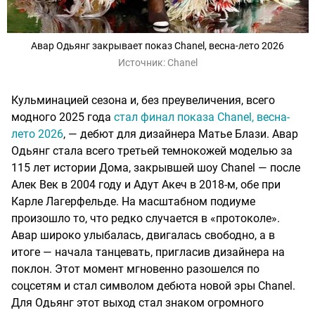
Авар Одьянг закрывает показ Chanel, весна-лето 2026
Источник:
Chanel
Кульминацией сезона и, без преувеличения, всего
модного 2025 года
стал финал показа Chanel, весна-
лето 2026
, — дебют для дизайнера Матье Блази. Авар
Одьянг стала всего третьей темнокожей моделью за
115 лет истории Дома, закрывшей шоу Chanel — после
Алек Век в 2004 году и Адут Акеч в 2018-м, обе при
Карле Лагерфельде. На масштабном подиуме
произошло то, что редко случается в «протоколе».
Авар широко улыбалась, двигалась свободно, а в
итоге — начала танцевать, пригласив дизайнера на
поклон. Этот момент мгновенно разошелся по
соцсетям и стал символом дебюта новой эры Chanel.
Для Одьянг этот выход стал знаком огромного