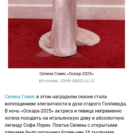
Селена Гомес «Оскар-2025»
Источник:
JOHN ANGELILLO
Селена Гомес
в этом наградном сезоне стала
воплощением элегантности в духе старого Голливуда.
В ночь «Оскара-2025» актриса и певица непременно
хотела походить на итальянскую диву и абсолютную
легенду Софи Лорен. Платье Селены с открытыми
плечами было украшено более чем 16 тысячами