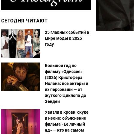
СЕГОДНЯ ЧИТАЮТ
25 главных событий в
мире моды в 2025
году
Большой гид по
фильму «Одиссея»
(2026) Кристофера
Нолана: все актеры и
их персонажи — от
жуткого Циклопа до
Зендеи
Увязли в крови, скуке
и неоне: объяснение
фильма «Ее личный
ад» — кто на самом