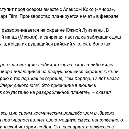
ыступит продюсером вместе с Алексом Коко («Анора»,
apt Film. Производство планируется начать в феврале.
ls разворачивается на окраине Южной Луизианы. В
ый на ад (Мескал), и свирепая пастушка заблудших душ
уга, когда их рушащийся райский уголок в болотах
вероятная история любви, которую я когда-либо видел:
 разворачивающийся на разрушающейся окраине Южной
ию с тех пор, как ее героиня, Пэм Харпер, 17 лет назад
вери дикого юга“. Это признание в любви к
 сочувствию на раздробленной планете», — сказал
 весь мир своим космическим волшебством в „Зверях
 Бен противопоставляет свою мощную смесь напряженного
ической истории любви. Это сценарист и режиссер с