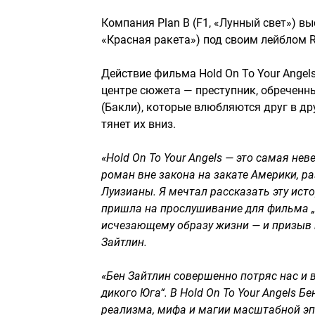
Компания Plan B (F1, «Лунный свет») в
«Красная ракета») под своим лейблом R
Действие фильма Hold On To Your Ange
центре сюжета — преступник, обреченн
(Бакли), которые влюбляются друг в др
тянет их вниз.
«Hold On To Your Angels — это самая не
роман вне закона на закате Америки,
Луизианы. Я мечтал рассказать эту истор
пришла на прослушивание для фильма „З
исчезающему образу жизни — и призыв к
Зайтлин.
«Бен Зайтлин совершенно потряс нас и
дикого Юга“. В Hold On To Your Angels
реализма, мифа и магии масштабной эп