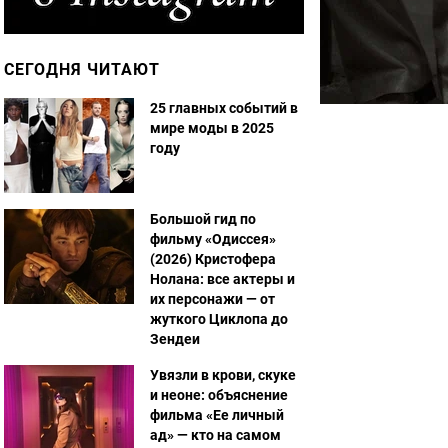
СЕГОДНЯ ЧИТАЮТ
25 главных событий в
мире моды в 2025
году
Большой гид по
фильму «Одиссея»
(2026) Кристофера
Нолана: все актеры и
их персонажи — от
жуткого Циклопа до
Зендеи
Увязли в крови, скуке
и неоне: объяснение
фильма «Ее личный
ад» — кто на самом