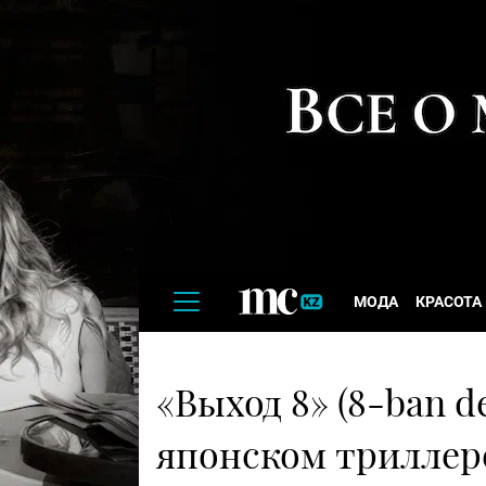
МОДА
КРАСОТА
«Выход 8» (8-ban de
японском триллер