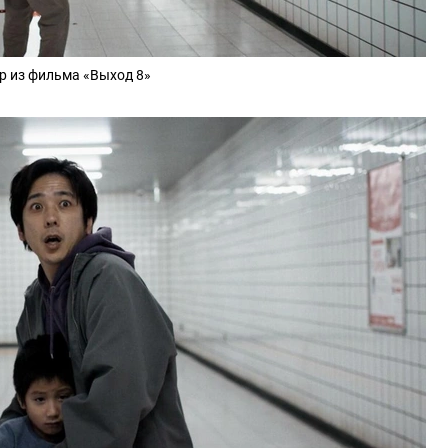
р из фильма «Выход 8»