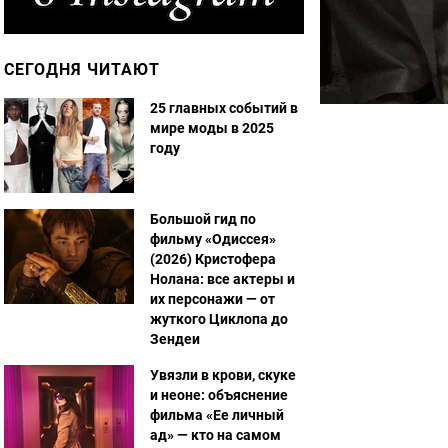
СЕГОДНЯ ЧИТАЮТ
25 главных событий в
мире моды в 2025
году
Большой гид по
фильму «Одиссея»
(2026) Кристофера
Нолана: все актеры и
их персонажи — от
жуткого Циклопа до
Зендеи
Увязли в крови, скуке
и неоне: объяснение
фильма «Ее личный
ад» — кто на самом