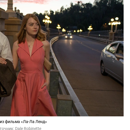
из фильма «Ла-Ла Ленд»
точник:
Dale Robinette