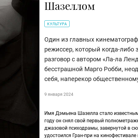
Шазеллом
КУЛЬТУРА
Один из главных кинематогра
режиссер, который когда-либо
разговор с автором «Ла-ла Ленд
бесстрашной Марго Робби, нео
себя, наперекор общественно
9 января 2024
Имя Дэмьена Шазелла стало известным 
году он снял свой первый полнометра
джазовой психодрамы, завернутой в сю
удостоился Гран-при на кинофестивале 