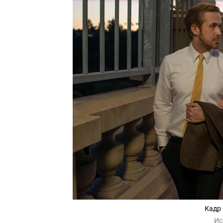
Кадр 
Ис