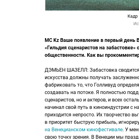
Кадр 
Ис
MC Kz Ваше появление в первый день 
«Гильдия сценаристов на забастовке»
общественности. Как вы прокомментир
ДЭМЬЕН ШАЗЕЛЛ: Забастовка сводится к
искусства должны получать заслуженное
фабриковать то, что Голливуд определяе
создавать на потоке. Я полностью подд
сценаристов, но и актеров, и всех остал
начинал свой путь в киноиндустрии с н
приходится непросто. Их творчество вы
в приоритет быструю прибыль, игнорир
на Венецианском кинофестивале
. У ме
свою точку зрения. В Венеции мы празд