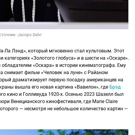
сточник:
Jacopo Salvi
а-Ла Лэнд», который мгновенно стал культовым. Этот
и категориях «Золотого глобуса» и в шести на «Оскаре».
обладателем «Оскара» в истории кинематографа. Ему
она снимает фильм «Человек на луне» с Райаном
торый драматизирует первую посадку американцев на
экраны вышла его новая картина «Вавилон», где
Брэд
го кино и Голливуда 1920-х. Осенью 2023 Шазелл был
ри Венецианского кинофестиваля, где Marie Claire
которого — несмотря не небольшое количество картин —