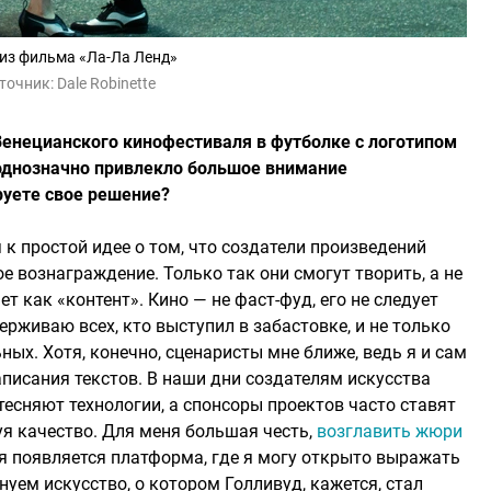
из фильма «Ла-Ла Ленд»
точник:
Dale Robinette
Венецианского кинофестиваля в футболке с логотипом
 однозначно привлекло большое внимание
уете свое решение?
 простой идее о том, что создатели произведений
 вознаграждение. Только так они смогут творить, а не
т как «контент». Кино — не фаст-фуд, его не следует
ерживаю всех, кто выступил в забастовке, и не только
ьных. Хотя, конечно, сценаристы мне ближе, ведь я и сам
аписания текстов. В наши дни создателям искусства
тесняют технологии, а спонсоры проектов часто ставят
уя качество. Для меня большая честь,
возглавить жюри
ня появляется платформа, где я могу открыто выражать
нуем искусство, о котором Голливуд, кажется, стал