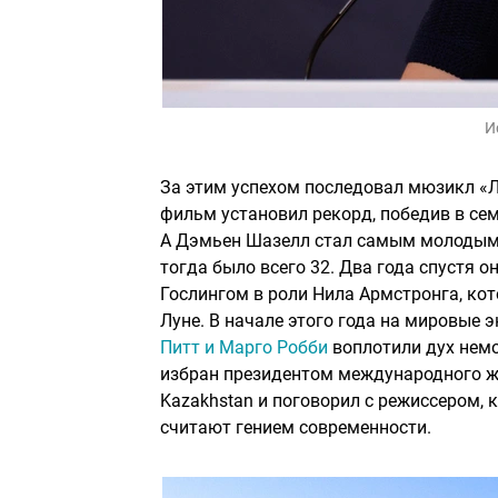
И
За этим успехом последовал мюзикл «Л
фильм установил рекорд, победив в сем
А Дэмьен Шазелл стал самым молодым 
тогда было всего 32. Два года спустя 
Гослингом в роли Нила Армстронга, ко
Луне. В начале этого года на мировые 
Питт и Марго Робби
воплотили дух немо
избран президентом международного жю
Kazakhstan и поговорил с режиссером, 
считают гением современности.