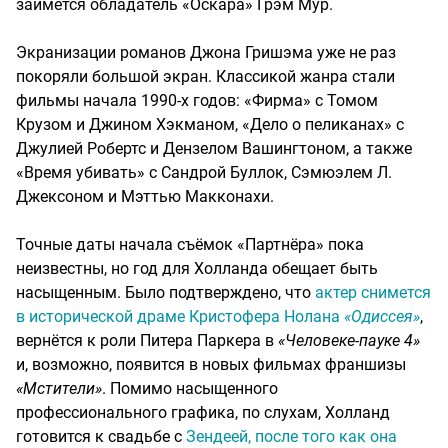
займется обладатель «Оскара» Грэм Мур.
Экранизации романов Джона Гришэма уже не раз
покоряли большой экран. Классикой жанра стали
фильмы начала 1990-х годов: «Фирма» с Томом
Крузом и Джином Хэкманом, «Дело о пеликанах» с
Джулией Робертс и Дензелом Вашингтоном, а также
«Время убивать» с Сандрой Буллок, Сэмюэлем Л.
Джексоном и Мэттью Макконахи.
Точные даты начала съёмок «Партнёра» пока
неизвестны, но год для Холланда обещает быть
насыщенным. Было подтверждено, что
актер снимется
в исторической драме Кристофера Нолана
«Одиссея»
,
вернётся к роли Питера Паркера в
«Человеке-пауке 4»
и, возможно, появится в новых фильмах франшизы
«Мстители»
. Помимо насыщенного
профессионального графика, по слухам, Холланд
готовится к свадьбе с
Зендеей, после того как она