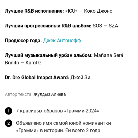
Лучшее R&B исполнение:
«ICU» — Коко Джонс
Лучший прогрессивный R&B альбом:
SOS — SZA
Продюсер года:
Джек Антонофф
Лучший музыкальный урбан альбом:
Mañana Será
Bonito — Karol G
Dr. Dre Global Imapct Award:
Джей Зи.
Автор текста:
Жулдыз Алиева
7 красивых образов «Грэмми-2024»
Объявлено имя самой юной номинантки
«Грэмми» в истории. Ей всего 2 года