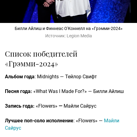
Билли Айлиш и Финнеас О'Коннелл на «Грэмми-2024»
Источник:
Legion Media
Список победителей
«Грэмми-2024»
Альбом года
: Midnights — Тейлор Свифт
Песня года:
«What Was I Made For?» — Билли Айлиш
Запись года:
«Flowers»
—
Майли Сайрус
Лучшее поп-соло исполнение
: «Flowers» —
Майли
Сайрус