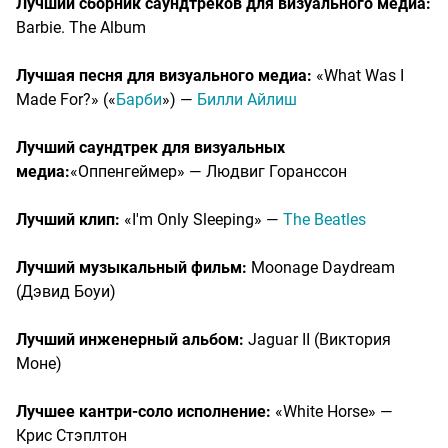
Лучший сборник саундтреков для визуального медиа:
Barbie. The Album
Лучшая песня для визуального медиа:
«What Was I
Made For?» («
Барби
») —
Билли Айлиш
Лучший саундтрек для визуальных
медиа:
«Оппенгеймер» — Людвиг Горанссон
Лучший клип:
«I'm Only Sleeping» —
The Beatles
Лучший музыкальный фильм:
Moonage Daydream
(Дэвид Боуи)
Лучший инженерный альбом:
Jaguar II (Виктория
Моне)
Лучшее кантри-соло исполнение:
«White Horse» —
Крис Стэплтон