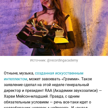
Источник:
@recordingacademy
Отныне, музыка,
созданная искусственным
интеллектом
, может завоевать «Грэмми». Такое
заявление сделал на этой неделе генеральный
директор и президент RAA (Академии звукозаписи) —
Харви Мейсон-младший. Правда, с одним
обязательным условием — речь все-таки идет о
коллаборации: человек + нейросеть. И «вклад