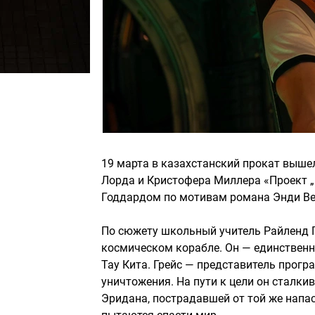
19 марта в казахстанский прокат выш
Лорда и Кристофера Миллера «Проект „
Годдардом по мотивам романа Энди Вей
По сюжету школьный учитель Райленд Г
космическом корабле. Он — единствен
Тау Кита. Грейс — представитель прог
уничтожения. На пути к цели он сталки
Эридана, пострадавшей от той же напас