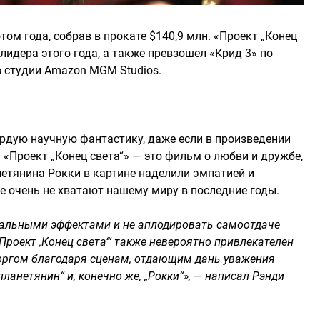
м года, собрав в прокате $140,9 млн. «Проект „Конец
лидера этого года, а также превзошел «Крид 3» по
в студии Amazon MGM Studios.
рдую научную фантастику, даже если в произведении
«Проект „Конец света“» — это фильм о любви и дружбе,
етянина Рокки в картине наделили эмпатией и
 очень не хватают нашему миру в последние годы.
уальными эффектами и не аплодировать самоотдаче
Проект ‚Конец света‘“ также невероятно привлекателен
торгом благодаря сценам, отдающим дань уважения
анетянин“ и, конечно же, „Рокки“», — написал Рэнди