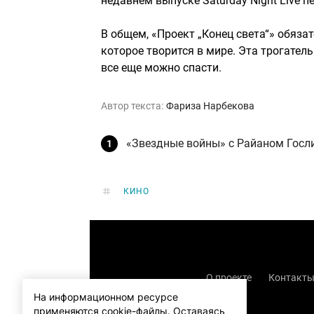
недавнем выпуске Saturday Night Live 
В общем, «Проект „Конец света“» обязат
которое творится в мире. Эта трогатель
все еще можно спасти.
Автор текста:
Фариза Нарбекова
«Звездные войны» с Райаном Госли
КИНО
О проекте
Контакт
На информационном ресурсе
применяются cookie-файлы.
Оставаясь