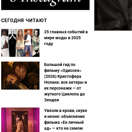
СЕГОДНЯ ЧИТАЮТ
25 главных событий в
мире моды в 2025
году
Большой гид по
фильму «Одиссея»
(2026) Кристофера
Нолана: все актеры и
их персонажи — от
жуткого Циклопа до
Зендеи
Увязли в крови, скуке
и неоне: объяснение
фильма «Ее личный
ад» — кто на самом