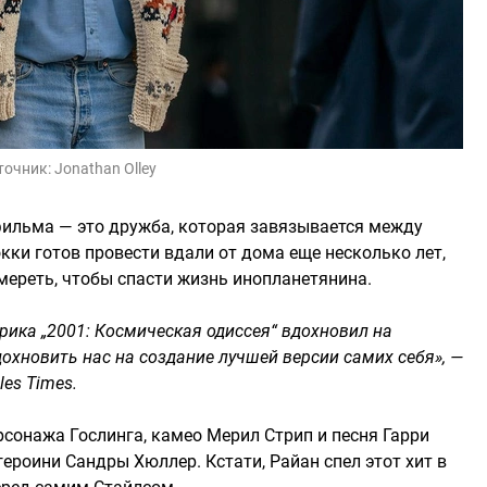
точник:
Jonathan Olley
фильма — это дружба, которая завязывается между
кки готов провести вдали от дома еще несколько лет,
умереть, чтобы спасти жизнь инопланетянина.
ика „2001: Космическая одиссея“ вдохновил на
дохновить нас на создание лучшей версии самих себя», —
es Times.
сонажа Гослинга, камео Мерил Стрип и песня Гарри
 героини Сандры Хюллер. Кстати, Райан спел этот хит в