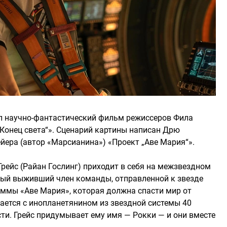
ел научно-фантастический фильм режиссеров Фила
Конец света“». Сценарий картины написан Дрю
ера (автор «Марсианина») «Проект „Аве Мария“».
рейс (Райан Гослинг) приходит в себя на межзвездном
ный выживший член команды, отправленной к звезде
раммы «Аве Мария», которая должна спасти мир от
вается с инопланетянином из звездной системы 40
ти. Грейс придумывает ему имя — Рокки — и они вместе