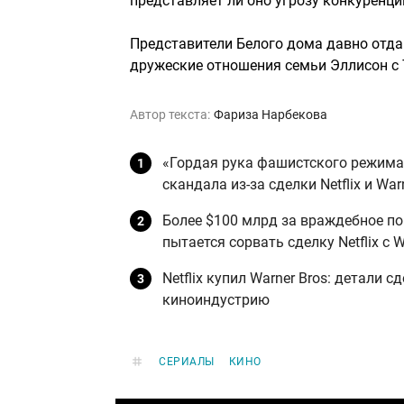
представляет ли оно угрозу конкуренци
Представители Белого дома давно отд
дружеские отношения семьи Эллисон с 
Автор текста:
Фариза Нарбекова
«Гордая рука фашистского режима»
скандала из-за сделки Netflix и Warn
Более $100 млрд за враждебное по
пытается сорвать сделку Netflix с W
Netflix купил Warner Bros: детали 
киноиндустрию
СЕРИАЛЫ
КИНО