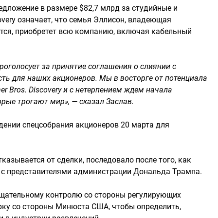
редложение в размере $82,7 млрд за студийные и
overy означает, что семья Эллисон, владеющая
ется, приобретет всю компанию, включая кабельный
проголосует за принятие соглашения о слиянии с
сть для наших акционеров. Мы в восторге от потенциала
r Bros. Discovery и с нетерпением ждем начала
рые трогают мир», — сказал Заслав.
ведении спецсобрания акционеров 20 марта для
отказывается от сделки, последовало после того, как
е с представителями администрации Дональда Трампа.
 тщательному контролю со стороны регулирующих
рку со стороны Минюста США, чтобы определить,