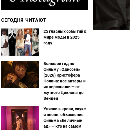
СЕГОДНЯ ЧИТАЮТ
25 главных событий в
мире моды в 2025
году
Большой гид по
фильму «Одиссея»
(2026) Кристофера
Нолана: все актеры и
их персонажи — от
жуткого Циклопа до
Зендеи
Увязли в крови, скуке
и неоне: объяснение
фильма «Ее личный
ад» — кто на самом