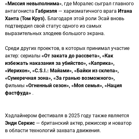
«
Миссия невыполнима
», где Моралес сыграл главного
антагониста
Габриэля
— харизматичного врага
Итана
Ханта
(
Том Круз).
Благодаря этой роли Эсай вновь
подтвердил свой статус одного из самых
выразительных злодеев большого экрана.
Среди других проектов, в которых принимал участие
актер: сериалы
«От заката до рассвета», «Как
избежать наказания за убийство», «Каприка»,
«Иерихон», «C.S.I.: Майами», «Байки из склепа»,
«Сумеречная зона», «За гранью возможного»,
фильмы
«Огненный сезон», «Моя семья», «Нация
фастфуда»
.
Хэдлайнером фестиваля в 2025 году также является
Энди Серкис
— британский актер, режиссер и новатор
в области технологий захвата движения.