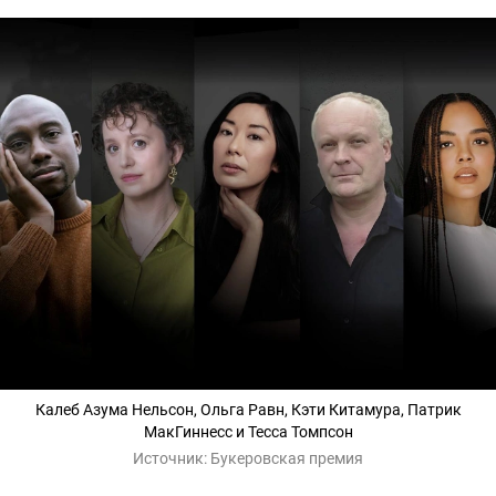
Калеб Азума Нельсон, Ольга Равн, Кэти Китамура, Патрик
МакГиннесс и Тесса Томпсон
Источник:
Букеровская премия