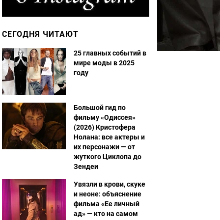
СЕГОДНЯ ЧИТАЮТ
25 главных событий в
мире моды в 2025
году
Большой гид по
фильму «Одиссея»
(2026) Кристофера
Нолана: все актеры и
их персонажи — от
жуткого Циклопа до
Зендеи
Увязли в крови, скуке
и неоне: объяснение
фильма «Ее личный
ад» — кто на самом