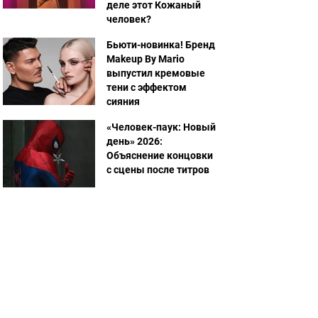
деле этот Кожаный
человек?
Бьюти-новинка! Бренд
Makeup By Mario
выпустил кремовые
тени с эффектом
сияния
«Человек-паук: Новый
день» 2026:
Объяснение концовки
с сцены после титров