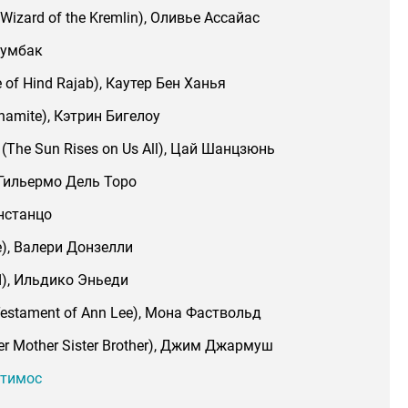
izard of the Kremlin), Оливье Ассайас
аумбак
 of Hind Rajab), Каутер Бен Ханья
namite), Кэтрин Бигелоу
(The Sun Rises on Us All), Цай Шанцзюнь
 Гильермо Дель Торо
онстанцо
re), Валери Донзелли
d), Ильдико Эньеди
estament of Ann Lee), Мона Фаствольд
her Mother Sister Brother), Джим Джармуш
нтимос