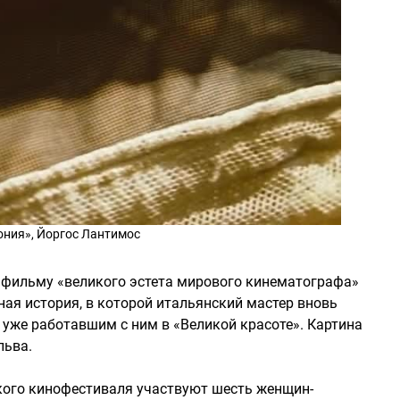
ония», Йоргос Лантимос
 фильму «великого эстета мирового кинематографа»
ная история, в которой итальянский мастер вновь
 уже работавшим с ним в «Великой красоте». Картина
льва.
кого кинофестиваля участвуют шесть женщин-