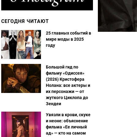
СЕГОДНЯ ЧИТАЮТ
25 главных событий в
мире моды в 2025
году
Большой гид по
фильму «Одиссея»
(2026) Кристофера
Нолана: все актеры и
их персонажи — от
жуткого Циклопа до
Зендеи
Увязли в крови, скуке
и неоне: объяснение
фильма «Ее личный
ад» — кто на самом