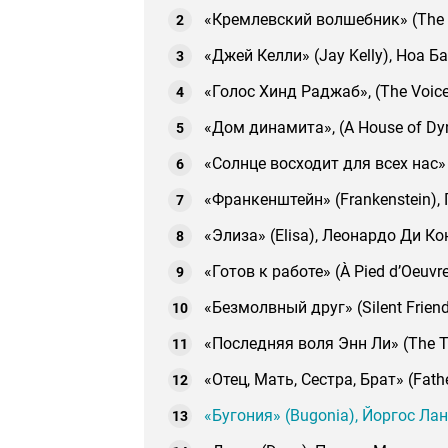
«Кремлевский волшебник» (The W
«Джей Келли» (Jay Kelly), Ноа Б
«Голос Хинд Раджаб», (The Voice
«Дом динамита», (A House of Dy
«Солнце восходит для всех нас» 
«Франкенштейн» (Frankenstein),
«Элиза» (Elisa), Леонардо Ди К
«Готов к работе» (À Pied d’Oeuv
«Безмолвный друг» (Silent Frien
«Последняя воля Энн Ли» (The T
«Отец, Мать, Сестра, Брат» (Fat
«Бугония» (Bugonia), Йоргос Ла