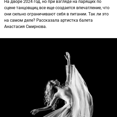
На дворе 2024 год, но при взгляде на парящих по
сцене танцовщиц все еще создается впечатление, что
они сильно ограничивают себя в питании. Так ли это
на самом деле? Рассказала артистка балета
Анастасия Смирнова.