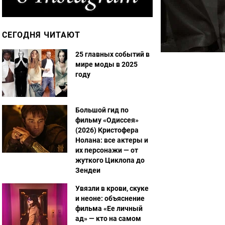
СЕГОДНЯ ЧИТАЮТ
25 главных событий в
мире моды в 2025
году
Большой гид по
фильму «Одиссея»
(2026) Кристофера
Нолана: все актеры и
их персонажи — от
жуткого Циклопа до
Зендеи
Увязли в крови, скуке
и неоне: объяснение
фильма «Ее личный
ад» — кто на самом