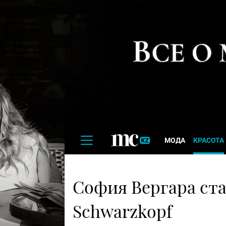
МОДА
КРАСОТА
София Вергара ст
Schwarzkopf