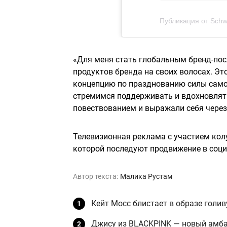
Публикация от Schwa
«Для меня стать глобальным бренд-пос
продуктов бренда на своих волосах. Э
концепцию по празднованию силы самов
стремимся поддерживать и вдохновлять
повествованием и выражали себя через 
Телевизионная реклама с участием кол
которой последуют продвижение в соци
Автор текста:
Малика Рустам
Кейт Мосс блистает в образе голив
Джису из BLACKPINK — новый амб