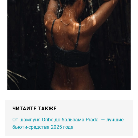
ЧИТАЙТЕ ТАКЖЕ
От шампуня Oribe до бальзама Prada — лучшие
бьюти-средства 2025 года