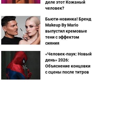
деле этот Кожаный
человек?
Бьюти-новинка! Бренд
Makeup By Mario
выпустил кремовые
тени с эффектом
сияния
«Человек-паук: Новый
день» 2026:
Объяснение концовки
с сцены после титров