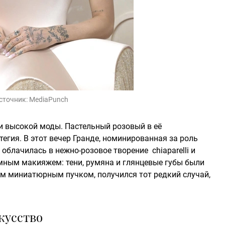
сточник:
MediaPunch
и высокой моды. Пастельный розовый в её
атегия. В этот вечер Гранде, номинированная за роль
облачилась в нежно-розовое творение chiaparelli и
ным макияжем: тени, румяна и глянцевые губы были
им миниатюрным пучком, получился тот редкий случай,
кусство