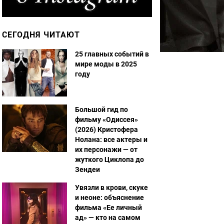
СЕГОДНЯ ЧИТАЮТ
25 главных событий в
мире моды в 2025
году
Большой гид по
фильму «Одиссея»
(2026) Кристофера
Нолана: все актеры и
их персонажи — от
жуткого Циклопа до
Зендеи
Увязли в крови, скуке
и неоне: объяснение
фильма «Ее личный
ад» — кто на самом