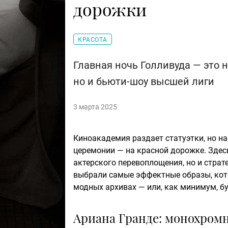
дорожки
КРАСОТА
Главная ночь Голливуда — это
но и бьюти-шоу высшей лиги
3 марта 2025
Киноакадемия раздает статуэтки, но н
церемонии — на красной дорожке. Здес
актерского перевоплощения, но и страт
выбрали самые эффектные образы, кото
модных архивах — или, как минимум, бу
Ариана Гранде: монохром