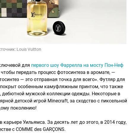
сточник:
Louis Vuitton
 ключевой для
первого шоу Фаррелла на мосту Пон-Неф
, чтобы передать процесс фотосинтеза в аромате, —
осинтез — это отправная точка для всего». Футляр для
 покрыт особенным камуфляжным принтом, что также
ой, дебютной мужской коллекции одежды. Некоторые в
рной детской игрой Minecraft, за сходство с пиксельной
дому поколению!
карьере Уильямса. За десять лет до этого, в 2014 году,
честве с COMME des GARÇONS.