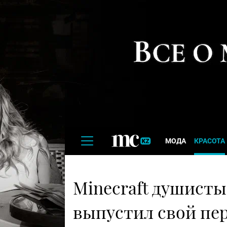
МОДА
КРАСОТА
Minecraft душист
выпустил свой пе