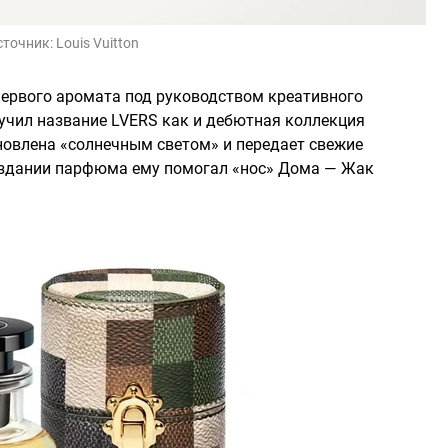
сточник:
Louis Vuitton
 первого аромата под руководством креативного
учил название LVERS как и дебютная коллекция
новлена «солнечным светом» и передает свежие
создании парфюма ему помогал «нос» Дома — Жак