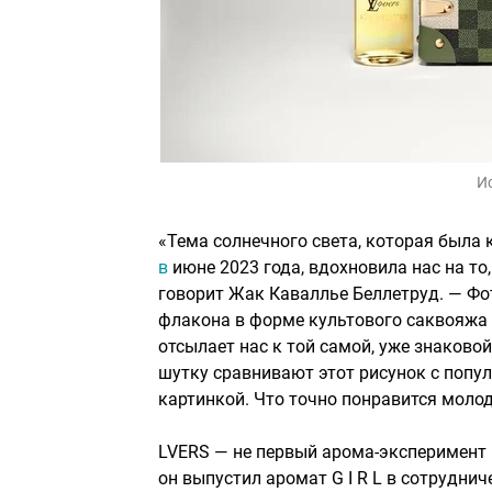
И
«Тема солнечного света, которая была
в
июне 2023 года, вдохновила нас на то
говорит Жак Каваллье Беллетруд. — Фот
флакона в форме культового саквояжа
отсылает нас к той самой, уже знаков
шутку сравнивают этот рисунок с популя
картинкой. Что точно понравится моло
LVERS — не первый арома-эксперимент в 
он выпустил аромат G I R L в сотрудни