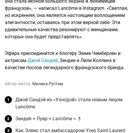
она стала иконой большого экрана и любимицей
французов», — написал Lancôme в Instagram. «Светлая,
но искренняя, она является настоящим воплощением
элегантности, оставаясь при этом верной себе. Эти
удивительные качества резонируют с женщинами,
которых она будет представлять».
Эфира присоединится к блогеру Эмме Чемберлен и
актрисам
Джой Сандей
, Зендее и Лили Коллинз в
качестве послов легендарного французского бренда.
Автор текста:
Малика Рустам
Джой Сандэй из «Уэнсдэй» стала новым лицом
Lancôme
Зендея + Лувр + Lancôme = 💄
Как Элвис стал амбассадором Yves Saint Laurent