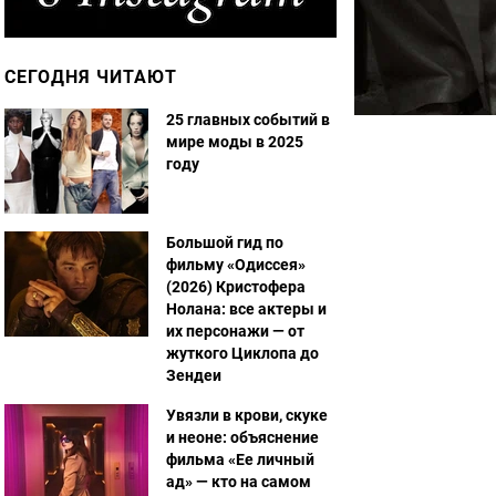
СЕГОДНЯ ЧИТАЮТ
25 главных событий в
мире моды в 2025
году
Большой гид по
фильму «Одиссея»
(2026) Кристофера
Нолана: все актеры и
их персонажи — от
жуткого Циклопа до
Зендеи
Увязли в крови, скуке
и неоне: объяснение
фильма «Ее личный
ад» — кто на самом