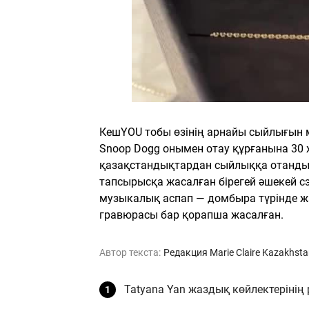
КешYOU тобы өзінің арнайы сыйлығын
Snoop Dogg онымен отау құрғанына 30 
қазақстандықтардан сыйлыққа отандық
тапсырысқа жасалған бірегей әшекей сэ
музыкалық аспап — домбыра түрінде жас
гравюрасы бар қорапша жасалған.
Автор текста:
Редакция Marie Claire Kazakhst
Tatyana Yan жаздық көйлектеріні