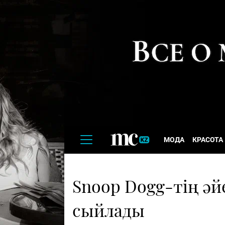
МОДА
КРАСОТА
Snoop Dogg-тің әй
сыйлады