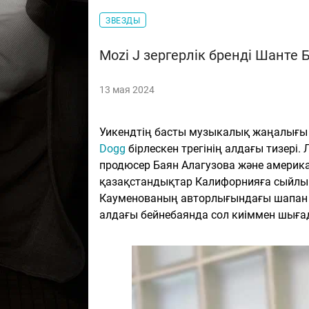
ЗВЕЗДЫ
Mozi J зергерлік бренді Шанте
13 мая 2024
Уикендтің басты музыкалық жаңалығ
Dogg
бірлескен трегінің алдағы тизері. 
продюсер Баян Алагузова және америк
қазақстандықтар Калифорнияға сыйлық
Кауменованың авторлығындағы шапан ме
алдағы бейнебаянда сол киіммен шыға