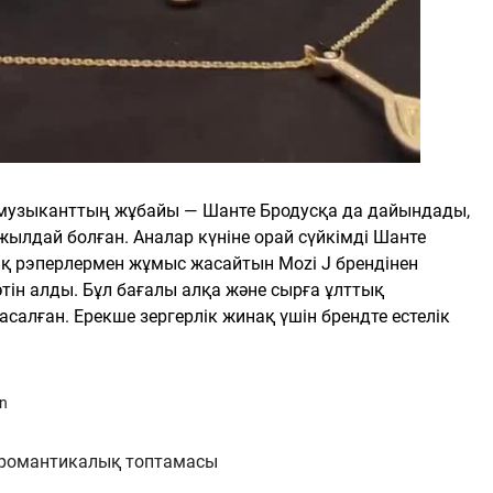
 музыканттың жұбайы — Шанте Бродусқа да дайындады,
жылдай болған. Аналар күніне орай сүйкімді Шанте
 рэперлермен жұмыс жасайтын Mozi J брендінен
тін алды. Бұл бағалы алқа және сырға ұлттық
алған. Ерекше зергерлік жинақ үшін брендте естелік
an
ң романтикалық топтамасы