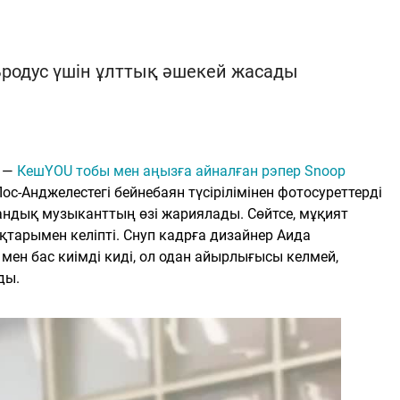
 Бродус үшін ұлттық әшекей жасады
ы —
КешYOU тобы мен аңызға айналған рэпер Snoop
Лос-Анджелестегі бейнебаян түсірілімінен фотосуреттерді
андық музыканттың өзі жариялады. Сөйтсе, мұқият
тарымен келіпті. Снуп кадрға дизайнер Аида
н бас киімді киді, ол одан айырлығысы келмей,
ды.