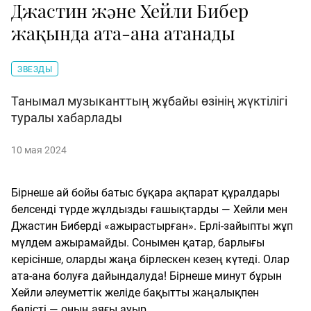
Джастин және Хейли Бибер
жақында ата-ана атанады
ЗВЕЗДЫ
Танымал музыканттың жұбайы өзінің жүктілігі
туралы хабарлады
10 мая 2024
Бірнеше ай бойы батыс бұқара ақпарат құралдары
белсенді түрде жұлдызды ғашықтарды — Хейли мен
Джастин Биберді «ажырастырған». Ерлі-зайыпты жұп
мүлдем ажырамайды. Сонымен қатар, барлығы
керісінше, оларды жаңа бірлескен кезең күтеді. Олар
ата-ана болуға дайындалуда! Бірнеше минут бұрын
Хейли әлеуметтік желіде бақытты жаңалықпен
бөлісті — оның аяғы ауыр.