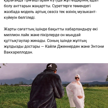
қарағанда тұнғыштарын күтуде жұп өздерінің адал
болу анттарын жаңартты. Суреттерге төмендегі
жазбада модель артық сөзсіз тек өзінің музыкант-
күйеуін белгіледі.
Жарты сағаттың ішінде бақытты хабарландыру екі
миллион лайк және пікірлерде он мыңдай
құттықтаулар жинады. Соның ішінде жұптың
жұлдызды достары — Кайли Дженнерден және Энтони
Ваккареллодан.