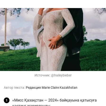
Источник:
@haileybieber
Автор текста:
Редакция Marie Claire Kazakhstan
«Мисс Қазақстан — 2024» байқауына қатысуға
кастинг жарияланды