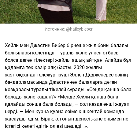
Источник:
@haileybieber
Хейли мен Джастин Бибер бірнеше жыл бойы балалы
болғылары келетіндігі туралы және үлкен отбасы
болса деген тілектері жайлы ашық айтқан. Алайда бұл
қадамға тек қазір аяқ басты. 2020 жылғы
желтоқсанда тележүргізуші Эллен Дедженерес өзінің
бағдарламасында Джастиннен балаларға деген
көзқарасы туралы тікелей сұрады: «Сенде қанша бала
болады және қашан?» «Менде Хейли қанша бала
қалайды сонша бала болады, — сол кезде әнші жауап
берді. — Мен қуана қуана өзіме кішкентай команда
жасаушы едім. Бірақ, ол оның денесі және онымен не
істегісі келетіндігін ол өзі шешеді…».