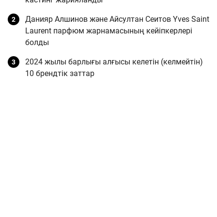
Данияр Алшинов және Айсултан Сеитов Yves Saint
Laurent парфюм жарнамасының кейіпкерлері
болды
2024 жылы барлығы алғысы келетін (келмейтін)
10 брендтік заттар