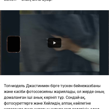
Топ-модель Джастинмен бірге түскен бейнежазбаны
және кәсіби фотоссесияны жариялады, ол жерде оның
домаланған іші анық көрініп тұр. Сондай-ақ,
фотосуреттерге және Хейлидің аппақ көйлегіне