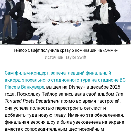
Тейлор Свифт получила сразу 5 номинаций на «Эмми»
Источник:
Taylor Swift
Сам фильм-концерт, запечатлевший финальный
аккорд эпохального стадионного тура на стадионе BC
Place в Ванкувере
, вышел на Disney+ в декабре 2025
года. Поскольку Тейлор записывала свой альбом
The
Tortured Poets Department
прямо во время гастролей,
она успела полностью перестроить сет-лист и
добавить туда новую главу. Именно эта обновленная,
финальная версия шоу и была увековечена на экране
вместе с сопроводительным шестисерийным