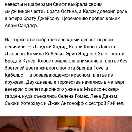
невесты и шаферами Свифт выбрала своим
«мужчиной чести» брата Остина, а Келси доверил роль
шафера брату Джейсону. Церемонию провел комик
Адам Сэндлер.
На торжестве собрался звездный десант первой
величины — Джиджи Хадид, Карли Клосс, Дакота
Джонсон, Камила Кабельо, Эрин Эндрюс, Хью Грант и
Брэдли Купер. Клосс привлекла внимание в платье без
бретелей цвета жидкого золота бренда Tove, а
Кабельо — в развевающемся красном платье из
кружева. Двухдневные торжества начались в четверг
вечером с репетиционного ужина в Мэдисон-сквер-
гарден, куда съехались Селена Гомес, Лена Данэм,
Сьюки Уотерхаус и Джек Антонофф с сестрой Рэйчел.