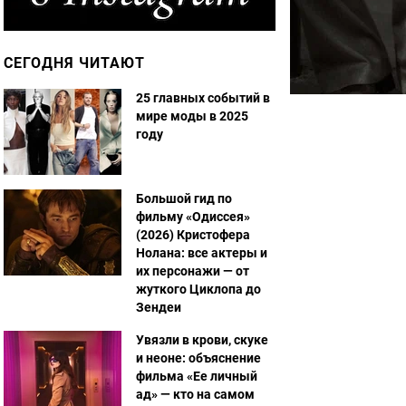
СЕГОДНЯ ЧИТАЮТ
25 главных событий в
мире моды в 2025
году
Большой гид по
фильму «Одиссея»
(2026) Кристофера
Нолана: все актеры и
их персонажи — от
жуткого Циклопа до
Зендеи
Увязли в крови, скуке
и неоне: объяснение
фильма «Ее личный
ад» — кто на самом