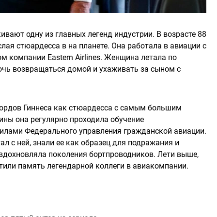
ивают одну из главных легенд индустрии. В возрасте 88
лая стюардесса в на планете. Она работала в авиации с
м компании Eastern Airlines. Женщина летала по
чь возвращаться домой и ухаживать за сыном с
екордов Гиннеса как стюардесса с самым большим
чины она регулярно проходила обучение
вилами Федерального управления гражданской авиации.
тал с ней, знали ее как образец для подражания и
вдохновляла поколения бортпроводников. Лети выше,
очтили память легендарной коллеги в авиакомпании.