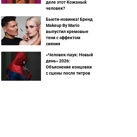
деле этот Кожаный
человек?
Бьюти-новинка! Бренд
Makeup By Mario
выпустил кремовые
тени с эффектом
сияния
«Человек-паук: Новый
день» 2026:
Объяснение концовки
с сцены после титров