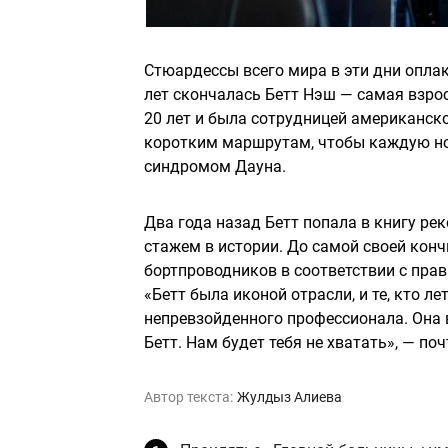
Стюардессы всего мира в эти дни оплак
лет скончалась Бетт Нэш — самая взрос
20 лет и была сотрудницей американско
коротким маршрутам, чтобы каждую но
синдромом Дауна.
Два года назад Бетт попала в книгу р
стажем в истории. До самой своей кон
бортпроводников в соответствии с пра
«Бетт была иконой отрасли, и те, кто ле
непревзойденного профессионала. Она 
Бетт. Нам будет тебя не хватать», — п
Автор текста:
Жулдыз Алиева