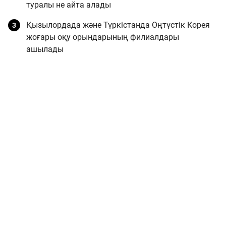
туралы не айта алады
Қызылордада және Түркістанда Оңтүстік Корея
жоғары оқу орындарының филиалдары
ашылады