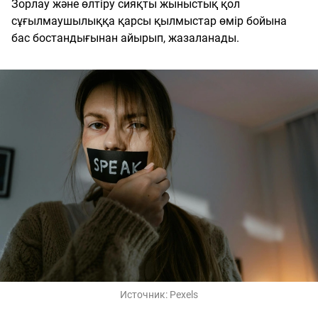
Зорлау және өлтіру сияқты жыныстық қол
сұғылмаушылыққа қарсы қылмыстар өмір бойына
бас бостандығынан айырып, жазаланады.
Источник:
Pexels