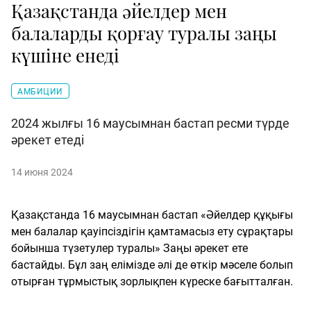
Қазақстанда әйелдер мен
балаларды қорғау туралы заңы
күшіне енеді
АМБИЦИИ
2024 жылғы 16 маусымнан бастап ресми түрде
әрекет етеді
14 июня 2024
Қазақстанда 16 маусымнан бастап «Әйелдер құқығы
мен балалар қауіпсіздігін қамтамасыз ету сұрақтары
бойынша түзетулер туралы» Заңы әрекет ете
бастайды. Бұл заң елімізде әлі де өткір мәселе болып
отырған тұрмыстық зорлықпен күреске бағытталған.