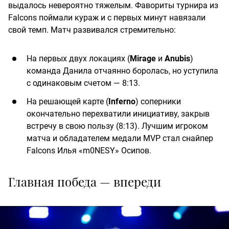
выдалось невероятно тяжелым. Фавориты турнира из
Falcons поймали кураж и с первых минут навязали
свой темп. Матч развивался стремительно:
На первых двух локациях (
Mirage
и
Anubis
)
команда Данила отчаянно боролась, но уступила
с одинаковым счетом — 8:13.
На решающей карте (
Inferno
) соперники
окончательно перехватили инициативу, закрыв
встречу в свою пользу (8:13). Лучшим игроком
матча и обладателем медали MVP стал снайпер
Falcons Илья «m0NESY» Осипов.
Главная победа — впереди